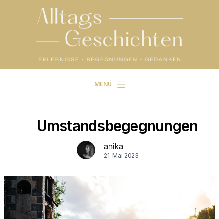
MENÜ
Start
Alltagsgeschichten
Umstandsbegegnungen
und außerdem …
anika
21. Mai 2023