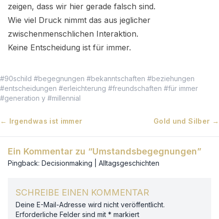
zeigen, dass wir hier gerade falsch sind.
Wie viel Druck nimmt das aus jeglicher
zwischenmenschlichen Interaktion.
Keine Entscheidung ist für immer.
#
90schild
#
begegnungen
#
bekanntschaften
#
beziehungen
#
entscheidungen
#
erleichterung
#
freundschaften
#
für immer
#
generation y
#
millennial
Beitragsnavigation
←
Irgendwas ist immer
Gold und Silber
→
Ein Kommentar zu “
Umstandsbegegnungen
”
Pingback:
Decisionmaking | Alltagsgeschichten
SCHREIBE EINEN KOMMENTAR
Deine E-Mail-Adresse wird nicht veröffentlicht.
Erforderliche Felder sind mit
*
markiert