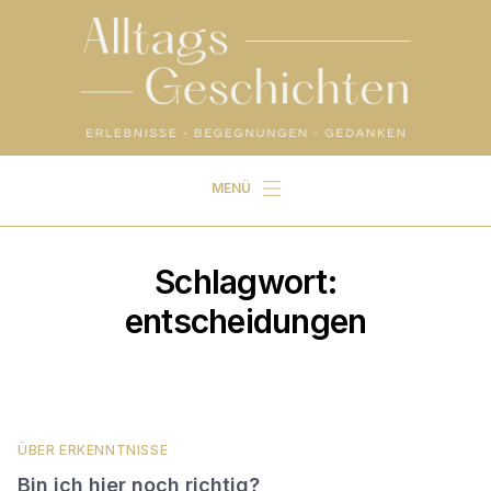
MENÜ
Start
Alltagsgeschichten
Schlagwort:
und außerdem …
entscheidungen
ÜBER ERKENNTNISSE
Bin ich hier noch richtig?